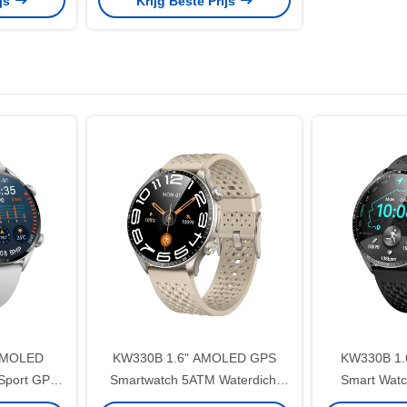
ijs
Krijg Beste Prijs
Technologie
 AMOLED
KW330B 1.6" AMOLED GPS
KW330B 1
 Sport GPS
Smartwatch 5ATM Waterdicht
Smart Watc
cht Met 6
Fitness Smartwatches
Trackin