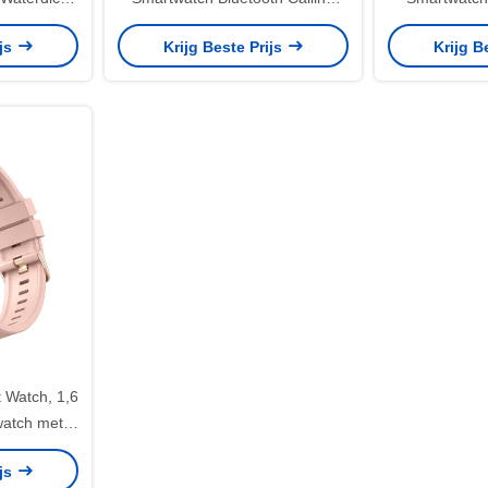
r Dames
Amoled Screen Smart Watch
Smartwatch M
ijs
Krijg Beste Prijs
Krijg B
2,01 inch
Watch, 1,6
watch met
len
ijs