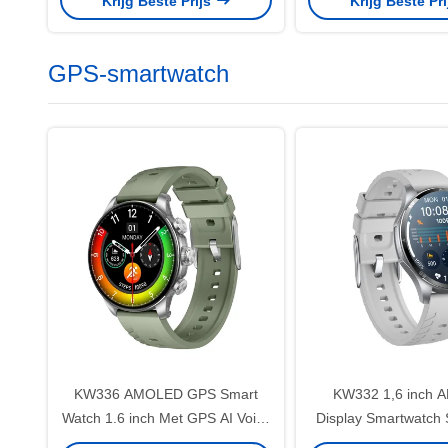
Krijg Beste Prijs
Krijg Beste Pr
Sport Modes GPS Sports Watch
GPS-smartwatch
KW336 AMOLED GPS Smart
KW332 1,6 inch
Watch 1.6 inch Met GPS AI Voice
Display Smartwatch
Assistant Bluetooth bellen
Smartwatch Waterdi