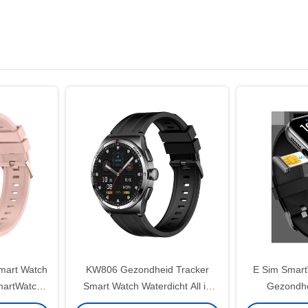
mart Watch
KW806 Gezondheid Tracker
E Sim Smart
martWatch
Smart Watch Waterdicht All in
Gezondhe
bewaking
One Smartwatch Met 4G
Smartwatch M