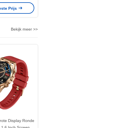
ch voor dames
este Prijs
Bekijk meer >>
te Display Ronde
 1.6 Inch Screen