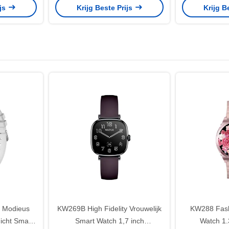
ijs
Krijg Beste Prijs
Krijg B
 Modieus
KW269B High Fidelity Vrouwelijk
KW288 Fash
icht Smart
Smart Watch 1,7 inch
Watch 1.