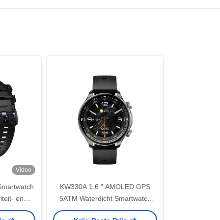
Video
martwatch
KW330A 1.6 " AMOLED GPS
iteit- en
5ATM Waterdicht Smartwatch
ers AI 5ATM waterdicht
Met Geavanceerde Tracking / AI