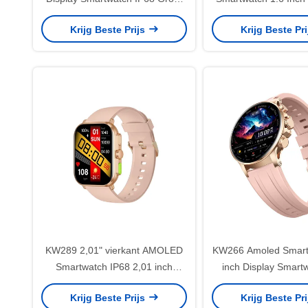
scherm Smartwatch 1,6 inch
Smart Watch Voo
Krijg Beste Prijs
Krijg Beste Pr
KW289 2,01" vierkant AMOLED
KW266 Amoled Smart 
Smartwatch IP68 2,01 inch
inch Display Smart
Smartwatch met Bluetooth-
Bluetooth bel
Krijg Beste Prijs
Krijg Beste Pr
oproep