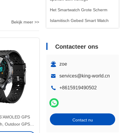
Het Smartwatch Grote Scherm
Islamitisch Gebed Smart Watch
Bekijk meer >>
Contacteer ons
zoe
services@king-world.cn
+8615919490502
.6'AMOLED GPS
Contact nu
h, Outdoor GPS
g Smartwatch