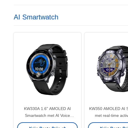
AI Smartwatch
KW330A 1.6" AMOLED AI
KW350 AMOLED AI S
Smartwatch met AI Voice
met real-time activ
Assistant ChatGPT-4O en 170+
slaaptrack