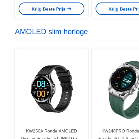
Voor Gezondheid En Fitness
Watch voor vrouwen
Krijg Beste Prijs
Krijg Beste Pr
AMOLED slim horloge
KW256A Ronde AMOLED
KW248PRO Ronde
Display Smartwatch IP68 Groot
Smartwatch 1.6 Inch 