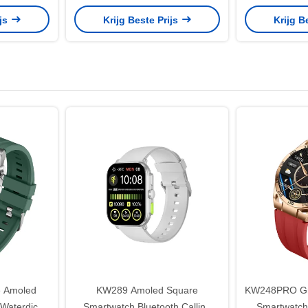
 1,3 inch
Waterbestendige Smart Watches
Smartwat
ijs
Krijg Beste Prijs
Krijg B
Voor Vrouwen
 Amoled
KW289 Amoled Square
KW248PRO Gro
Waterdicht
Smartwatch Bluetooth Calling
Smartwatch