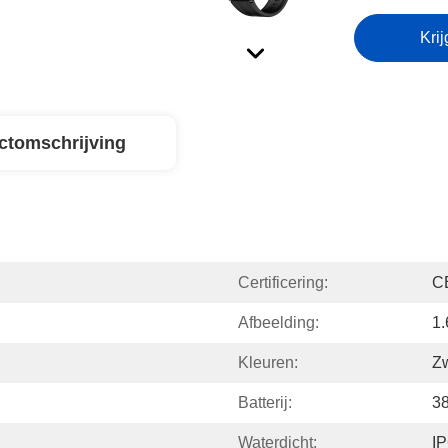
Krij
ctomschrijving
Certificering:
C
Afbeelding:
1
Kleuren:
Zw
Batterij:
3
Waterdicht:
I