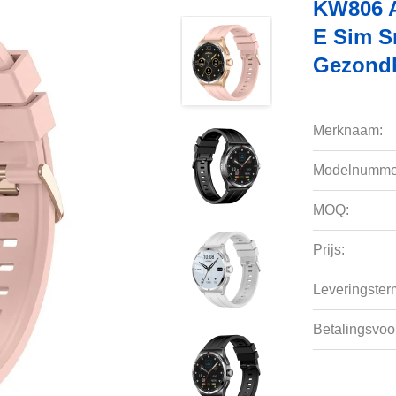
KW806 A
E Sim S
Gezond
Merknaam:
Modelnumme
MOQ:
Prijs:
Leveringsterm
Betalingsvoo