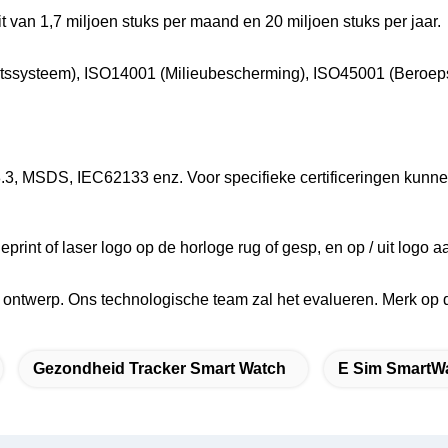
t van 1,7 miljoen stuks per maand en 20 miljoen stuks per jaar.
teitssysteem), ISO14001 (Milieubescherming), ISO45001 (Beroe
.3, MSDS, IEC62133 enz. Voor specifieke certificeringen kunn
rint of laser logo op de horloge rug of gesp, en op / uit logo 
w ontwerp. Ons technologische team zal het evalueren. Merk op
Gezondheid Tracker Smart Watch
E Sim SmartW