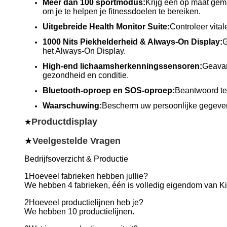
Meer dan 100 sportmodus:
Krijg een op maat gema
om je te helpen je fitnessdoelen te bereiken.
Uitgebreide Health Monitor Suite:
Controleer vita
1000 Nits Piekhelderheid & Always-On Display:
G
het Always-On Display.
High-end lichaamsherkenningssensoren:
Geavan
gezondheid en conditie.
Bluetooth-oproep en SOS-oproep:
Beantwoord tel
Waarschuwing:
Bescherm uw persoonlijke gegevens
Productdisplay
★
★
Veelgestelde Vragen
Bedrijfsoverzicht & Productie
1Hoeveel fabrieken hebben jullie?
We hebben 4 fabrieken, één is volledig eigendom van Ki
2Hoeveel productielijnen heb je?
We hebben 10 productielijnen.