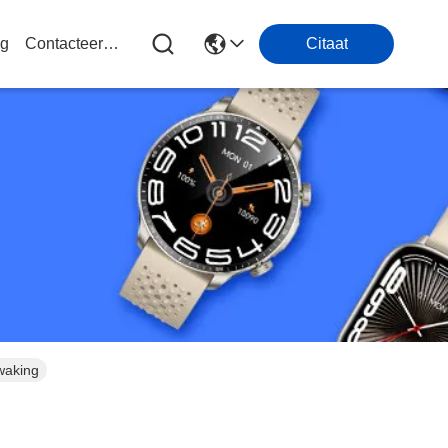
og
Contacteer Ons
Citaat
waking