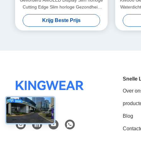
Gevorderd AMOLED Display Slim horloge
KW806 Gez
Cutting Edge Slim horloge Gezondheid
Waterdich
Monitoring
Krijg Beste Prijs
Snelle 
Over on
product
Sociale media
Blog
Contact