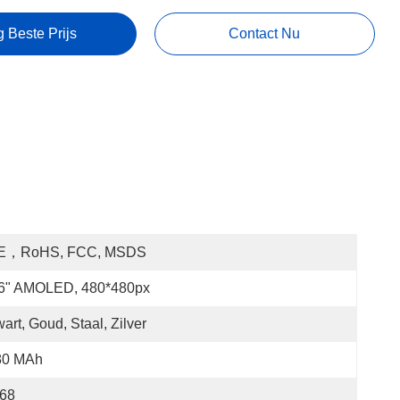
g Beste Prijs
Contact Nu
E，RoHS, FCC, MSDS
.6" AMOLED, 480*480px
art, Goud, Staal, Zilver
80 MAh
P68