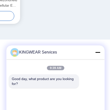
Gezondheid
llular En
KINGWEAR Services
Snel contact
9:39 AM
Telefoon
86-0755-2357-6886
Good day, what product are you looking 
for?
E-mail
services@king-world.cn
Adres
41e verdieping, gebouw A, Longhua Digital