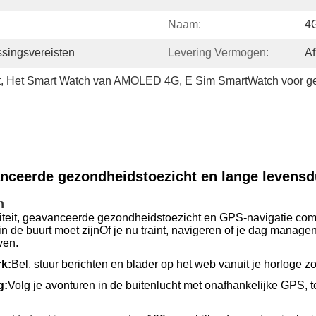
Naam:
4
singsvereisten
Levering Vermogen:
Af
t
, 
Het Smart Watch van AMOLED 4G
, 
E Sim SmartWatch voor g
eerde gezondheidstoezicht en lange levensduu
h
eit, geavanceerde gezondheidstoezicht en GPS-navigatie combin
n in de buurt moet zijnOf je nu traint, navigeren of je dag mana
ven.
rk:
Bel, stuur berichten en blader op het web vanuit je horloge zo
g:
Volg je avonturen in de buitenlucht met onafhankelijke GPS, t