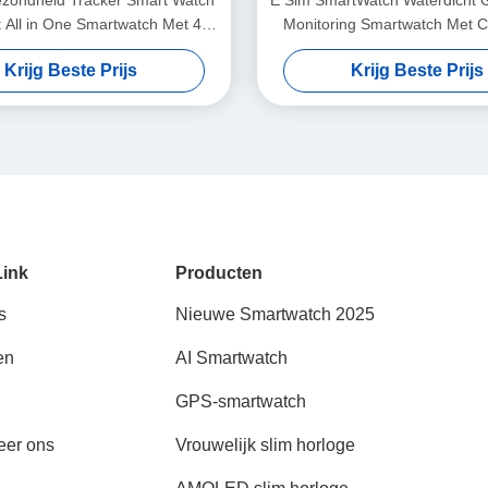
ondheid Tracker Smart Watch
E Sim SmartWatch Waterdicht 
t All in One Smartwatch Met 4G
Monitoring Smartwatch Met Ce
Connectiviteit
GPS
Krijg Beste Prijs
Krijg Beste Prijs
Link
Producten
s
Nieuwe Smartwatch 2025
en
AI Smartwatch
GPS-smartwatch
eer ons
Vrouwelijk slim horloge