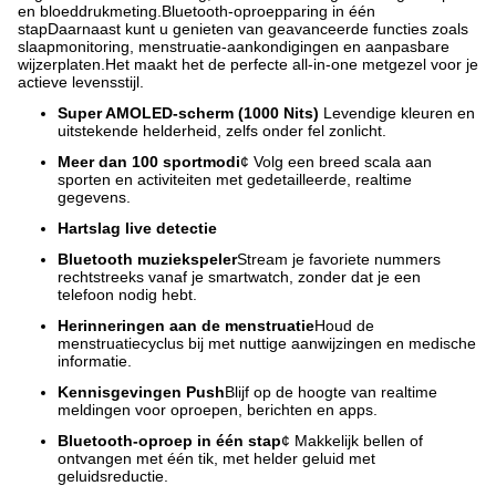
en bloeddrukmeting.Bluetooth-oproepparing in één
stapDaarnaast kunt u genieten van geavanceerde functies zoals
slaapmonitoring, menstruatie-aankondigingen en aanpasbare
wijzerplaten.Het maakt het de perfecte all-in-one metgezel voor je
actieve levensstijl.
Super AMOLED-scherm (1000 Nits)
⁠ Levendige kleuren en
uitstekende helderheid, zelfs onder fel zonlicht.
Meer dan 100 sportmodi
¢ Volg een breed scala aan
sporten en activiteiten met gedetailleerde, realtime
gegevens.
Hartslag live detectie
Bluetooth muziekspeler
Stream je favoriete nummers
rechtstreeks vanaf je smartwatch, zonder dat je een
telefoon nodig hebt.
Herinneringen aan de menstruatie
Houd de
menstruatiecyclus bij met nuttige aanwijzingen en medische
informatie.
Kennisgevingen Push
Blijf op de hoogte van realtime
meldingen voor oproepen, berichten en apps.
Bluetooth-oproep in één stap
¢ Makkelijk bellen of
ontvangen met één tik, met helder geluid met
geluidsreductie.