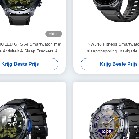
Video
OLED GPS AI Smartwatch met
KW348 Fitness Smartwat
 Activiteit & Slaap Trackers AI
slaapopsporing, navigatie 
V&A 5ATM Waterdicht
aangedreven functies 5ATM W
Krijg Beste Prijs
Krijg Beste Prijs
rating en mediaopsla