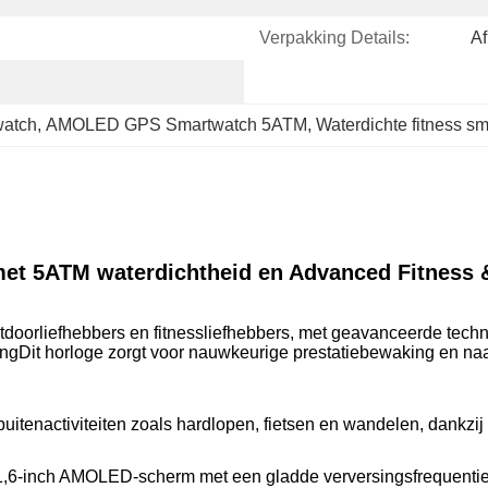
Verpakking Details:
Af
atch
, 
AMOLED GPS Smartwatch 5ATM
, 
Waterdichte fitness s
 5ATM waterdichtheid en Advanced Fitness &
orliefhebbers en fitnessliefhebbers, met geavanceerde techno
it horloge zorgt voor nauwkeurige prestatiebewaking en naadlo
buitenactiviteiten zoals hardlopen, fietsen en wandelen, dankzij
1,6-inch AMOLED-scherm met een gladde verversingsfrequentie 