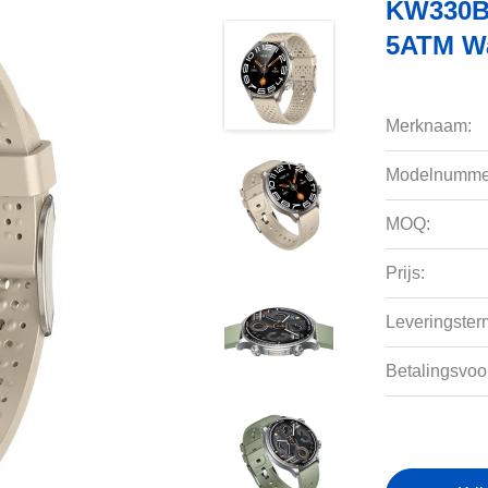
KW330B
5ATM Wa
Merknaam:
Modelnumme
MOQ:
Prijs:
Leveringsterm
Betalingsvoo