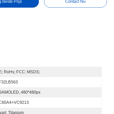
g Beste Prijs
Contact Nu
E; RoHs; FCC; MSDS;
F32LB563
.6AMOLED, 480*480px
C60A4+VC9213
art, Titanium