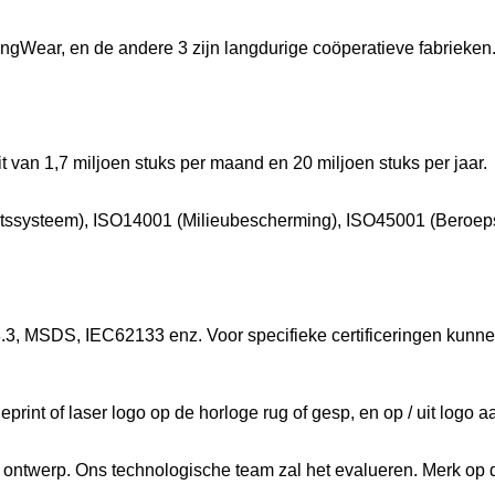
ngWear, en de andere 3 zijn langdurige coöperatieve fabrieken
t van 1,7 miljoen stuks per maand en 20 miljoen stuks per jaar.
teitssysteem), ISO14001 (Milieubescherming), ISO45001 (Beroe
.3, MSDS, IEC62133 enz. Voor specifieke certificeringen kunn
rint of laser logo op de horloge rug of gesp, en op / uit logo 
w ontwerp. Ons technologische team zal het evalueren. Merk op