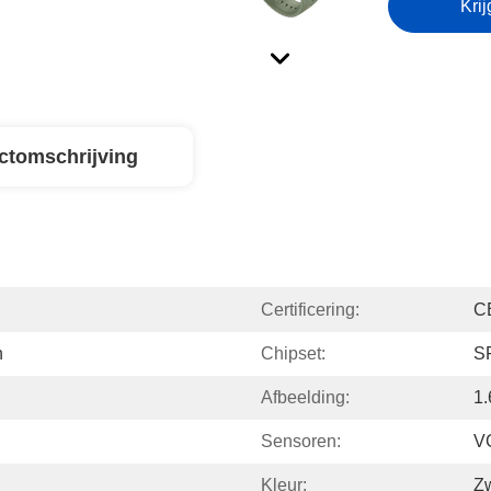
Krij
ctomschrijving
Certificering:
C
h
Chipset:
S
Afbeelding:
1
Sensoren:
V
Kleur:
Zw