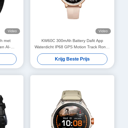
Video
Video
ch met
KW60C 300mAh Battery Dafit App
en AI-
Waterdicht IP68 GPS Motion Track Ronde
aterdichte
scherm Smartwatch voor vrouwen
Krijg Beste Prijs
g
gezondheid en slaap monitoring