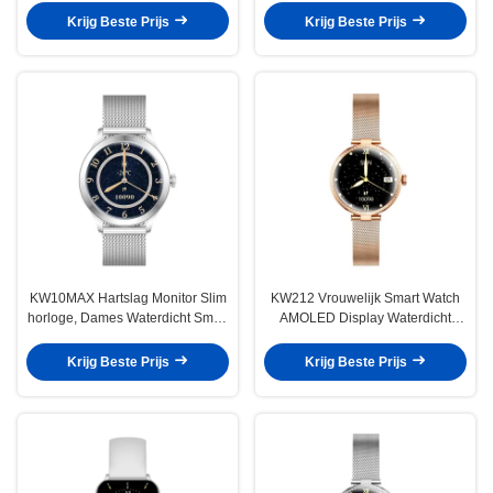
Calling All-Day Health Monitoring
Call
Krijg Beste Prijs
Krijg Beste Prijs
KW10MAX Hartslag Monitor Slim
KW212 Vrouwelijk Smart Watch
horloge, Dames Waterdicht Smart
AMOLED Display Waterdicht
Watch IP68
Smart Watch Voor Dames
Krijg Beste Prijs
Krijg Beste Prijs