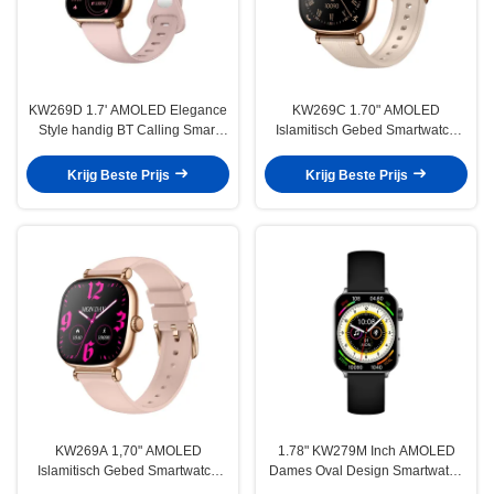
KW269D 1.7' AMOLED Elegance
KW269C 1.70" AMOLED
Style handig BT Calling Smart
Islamitisch Gebed Smartwatch
Watch met 210mAh batterij en
met High-Fidelity Bluetooth
Roze
Calling All-Day Health Monitoring
Krijg Beste Prijs
Krijg Beste Prijs
KW269A 1,70" AMOLED
1.78" KW279M Inch AMOLED
Islamitisch Gebed Smartwatch
Dames Oval Design Smartwatch
met High-Fidelity Bluetooth
met ingebouwde GPS en HD BT