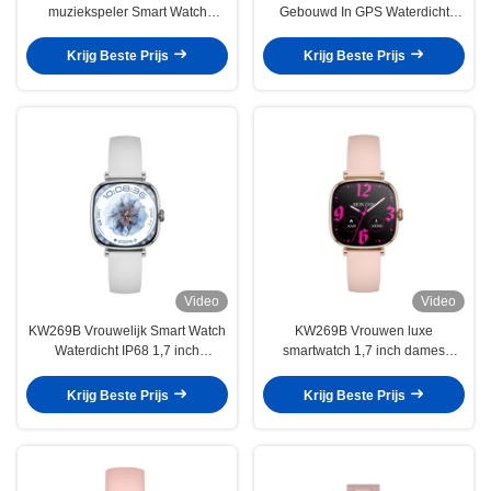
muziekspeler Smart Watch
Gebouwd In GPS Waterdicht
Waterdicht Vrouwen 1,19 inch
Vrouwelijk Smartwatch 1,78 inch
Krijg Beste Prijs
Krijg Beste Prijs
Video
Video
KW269B Vrouwelijk Smart Watch
KW269B Vrouwen luxe
Waterdicht IP68 1,7 inch
smartwatch 1,7 inch dames
Smartwatch Voor de gezondheid
smartwatch waterdicht
van vrouwen
Krijg Beste Prijs
Krijg Beste Prijs