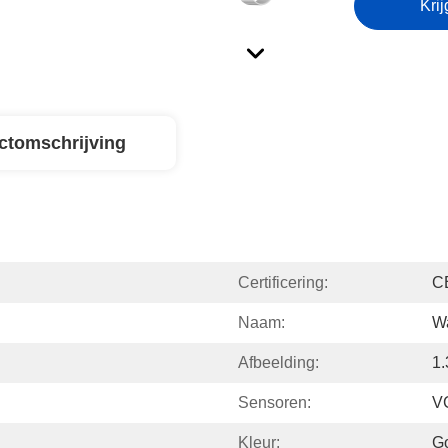
Krij
ctomschrijving
Certificering:
C
Naam:
Wa
Afbeelding:
1
Sensoren:
V
Kleur:
Go