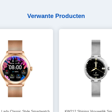
Verwante Producten
Lady Classic Style Smartwatch
KW212 Shining Vrouwelijk Sm