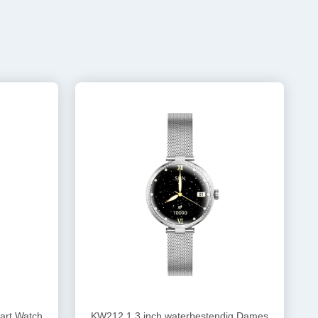
art Watch
KW212 1,3 inch waterbestendig Dames