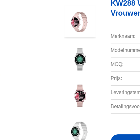
KW288 W
Vrouwen
Merknaam:
Modelnumme
MOQ:
Prijs:
Leveringsterm
Betalingsvoo