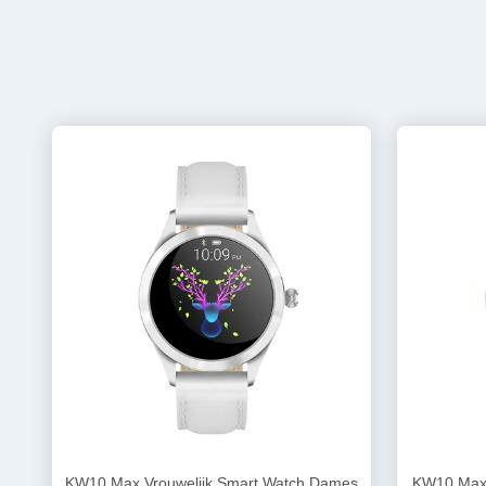
KW10 Max Vrouwelijk Smart Watch Dames
KW10 Max 