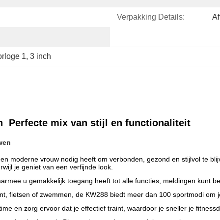
Verpakking Details:
Af
orloge 1
, 
3 inch
erfecte mix van stijl en functionaliteit
wen
 moderne vrouw nodig heeft om verbonden, gezond en stijlvol te bli
ijl je geniet van een verfijnde look.
rmee u gemakkelijk toegang heeft tot alle functies, meldingen kunt bek
ent, fietsen of zwemmen, de KW288 biedt meer dan 100 sportmodi om je
time en zorg ervoor dat je effectief traint, waardoor je sneller je fitness