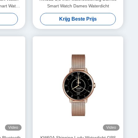
mart Watch
Smart Watch Dames Waterdicht
Krijg Beste Prijs
Video
Video
 Bluetooth
KW60A Shinning Lady Waterdicht GPS