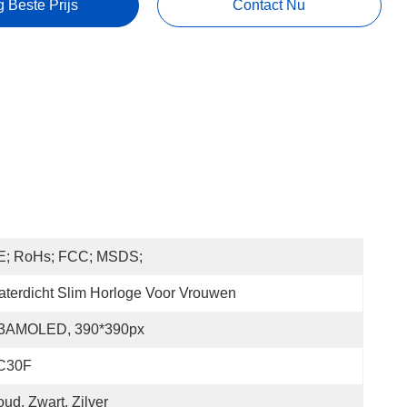
g Beste Prijs
Contact Nu
E; RoHs; FCC; MSDS;
terdicht Slim Horloge Voor Vrouwen
.3AMOLED, 390*390px
C30F
ud, Zwart, Zilver