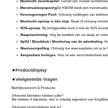
Bluetooth muziekspeler
: Geniet van muziek rechtstree
Menstruatieopsporing
De KW288 biedt een menstruatie-
Kennisgevingen Push
: Ontvang meldingen van telefoont
Bluetooth-oproep in één stap
: Maak of ontvang onmidd
SOS-oproep
: Bij noodgevallen kunt u met de SOS-funct
Slaapmonitoring
: Volg de kwaliteit van uw slaap en ontv
SpO2 / Bloeddruk / Monitoring van de ademhaling
: H
Weervoorspelling
: Ontvang live weersupdates om je te he
Aanpasbare horloges
: Kies uit een verscheidenheid aa
★
Productdisplay
★
Veelgestelde Vragen
Bedrijfsoverzicht & Productie
1Hoeveel fabrieken hebben jullie?
We hebben 4 fabrieken, één is volledig eigendom van KingWear,
2Hoeveel productielijnen heb je?