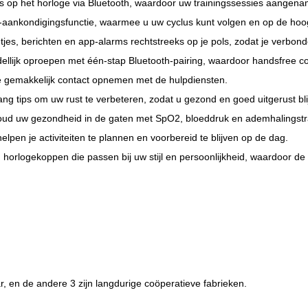
ks op het horloge via Bluetooth, waardoor uw trainingssessies aangen
aankondigingsfunctie, waarmee u uw cyclus kunt volgen en op de hoogt
jes, berichten en app-alarms rechtstreeks op je pols, zodat je verbonden
ellijk oproepen met één-stap Bluetooth-pairing, waardoor handsfree co
ie gemakkelijk contact opnemen met de hulpdiensten.
ang tips om uw rust te verbeteren, zodat u gezond en goed uitgerust blij
oud uw gezondheid in de gaten met SpO2, bloeddruk en ademhalingstra
lpen je activiteiten te plannen en voorbereid te blijven op de dag.
n horlogekoppen die passen bij uw stijl en persoonlijkheid, waardoor d
 en de andere 3 zijn langdurige coöperatieve fabrieken.