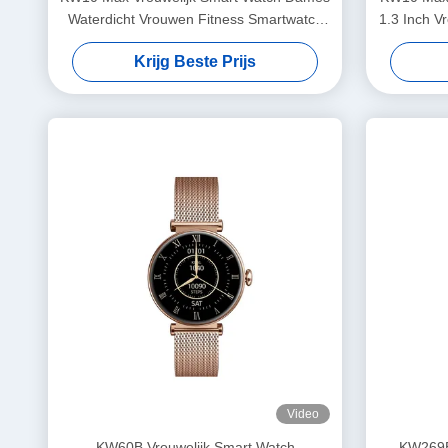
Waterdicht Vrouwen Fitness Smartwatch
1.3 Inch 
AMOLED Display
Krijg Beste Prijs
Video
KW60B Vrouwelijk Smart Watch
KW269B