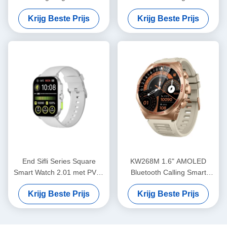
Smart Watch PVD Metalen
Multifunctionele BT Belmodel
Krijg Beste Prijs
Krijg Beste Prijs
frame
End Sifli Series Square
KW268M 1.6" AMOLED
Smart Watch 2.01 met PVD-
Bluetooth Calling Smart
metaalframe en 300mAh
Watch met groot rond
Krijg Beste Prijs
Krijg Beste Prijs
batterij
scherm