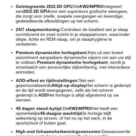
Geïntegreerde 2D/2.5D GPU:
De
KW248PRO
Integreert
een
2D/2.5D GPU
voor een superieure grafische weergave,
die zorgt voor snelle, soepele overgangen en levendige,
gedetailleerde afbeeldingen op het scherm.
24/7 slaapmonitoring:
Controleer de kwaliteit van je slaap
voortdurend en zoek inzicht in je slaappatronen, waaronder
diepe, lichte en REM-slaap, om je slaaphygiëne te
verbeteren.
Premium dynamische horlogekant:
Kies uit een breed
assortiment aanpasbare dynamische wijzers om aan uw stijl
te voldoen.
Premium dynamische horlogekant
, wordt je
smartwatch een persoonlijke stijlverklaring, met interactieve
animaties.
AOD-effect en tijdinstellingen:
Stel een
gepersonaliseerde
Altijd-op-display
Het scherm is gedempt
en de tijd wordt weergegeven, zelfs als het scherm
gedempt is.
AOD
Het horloge is altijd afgestemd op uw
wensen.
45 dagen stand-bytijd:
De
KW248PRO
Het heeft een
opmerkelijke
45-daagse wachttijd
Je horloge blijft
wekenlang op stroom, of het nu op het werk, in de
sportschool of buiten gaat.
High-end lichaamsherkenningssensoren:
Geavanceerde