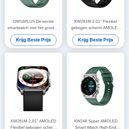
DW16PLUS De eerste
KW281M 2.01" Flexibel
smartwatch met het grootste
gebogen scherm AMOLED
ronde 1,6" AMOLED-scherm
Smart Watch met Dafit APP
Krijg Beste Prijs
Krijg Beste Prijs
in de industrie
en Metal Bezel
KW281M 2,01" AMOLED
KW248 Super AMOLED
Flexibel gebogen scherm
Smart Watch High-End