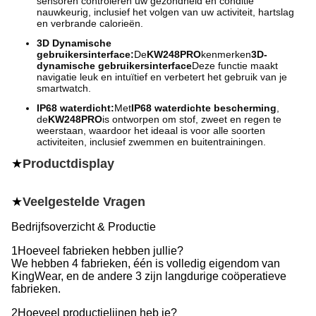
sensoren controleren uw gezondheid en conditie
nauwkeurig, inclusief het volgen van uw activiteit, hartslag
en verbrande calorieën.
3D Dynamische
gebruikersinterface:
De
KW248PRO
kenmerken
3D-
dynamische gebruikersinterface
Deze functie maakt
navigatie leuk en intuïtief en verbetert het gebruik van je
smartwatch.
IP68 waterdicht:
Met
IP68 waterdichte bescherming
,
de
KW248PRO
is ontworpen om stof, zweet en regen te
weerstaan, waardoor het ideaal is voor alle soorten
activiteiten, inclusief zwemmen en buitentrainingen.
★
Productdisplay
★
Veelgestelde Vragen
Bedrijfsoverzicht & Productie
1Hoeveel fabrieken hebben jullie?
We hebben 4 fabrieken, één is volledig eigendom van
KingWear, en de andere 3 zijn langdurige coöperatieve
fabrieken.
2Hoeveel productielijnen heb je?