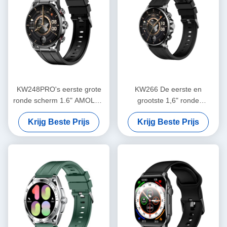
KW248PRO's eerste grote
KW266 De eerste en
ronde scherm 1.6" AMOLED
grootste 1,6" ronde
horloge
AMOLED smartwatch van de
Krijg Beste Prijs
Krijg Beste Prijs
industrie met Bluetooth-
bellen en geavanceerde
sensoren