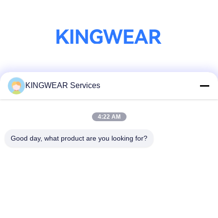
Sociale media
KINGWEAR Services
4:22 AM
Snel contact
Telefoon
Good day, what product are you looking for?
86-0755-2357-6886
E-mail
services@king-world.cn
Adres