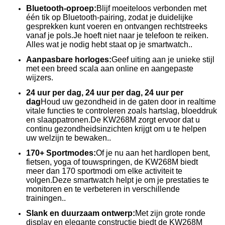
Bluetooth-oproep:
Blijf moeiteloos verbonden met
één tik op Bluetooth-pairing, zodat je duidelijke
gesprekken kunt voeren en ontvangen rechtstreeks
vanaf je pols.Je hoeft niet naar je telefoon te reiken.
Alles wat je nodig hebt staat op je smartwatch..
Aanpasbare horloges:
Geef uiting aan je unieke stijl
met een breed scala aan online en aangepaste
wijzers.
24 uur per dag, 24 uur per dag, 24 uur per
dag
Houd uw gezondheid in de gaten door in realtime
vitale functies te controleren zoals hartslag, bloeddruk
en slaappatronen.De KW268M zorgt ervoor dat u
continu gezondheidsinzichten krijgt om u te helpen
uw welzijn te bewaken..
170+ Sportmodes:
Of je nu aan het hardlopen bent,
fietsen, yoga of touwspringen, de KW268M biedt
meer dan 170 sportmodi om elke activiteit te
volgen.Deze smartwatch helpt je om je prestaties te
monitoren en te verbeteren in verschillende
trainingen..
Slank en duurzaam ontwerp:
Met zijn grote ronde
display en elegante constructie biedt de KW268M