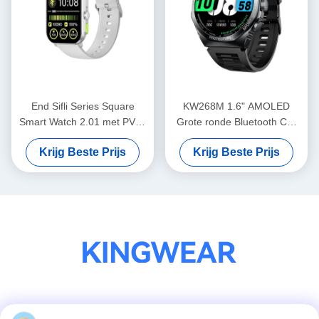
End Sifli Series Square
KW268M 1.6" AMOLED
Smart Watch 2.01 met PVD-
Grote ronde Bluetooth Call
metaalframe en 300mAh
Smart Watch
Krijg Beste Prijs
Krijg Beste Prijs
batterij
Sociale media