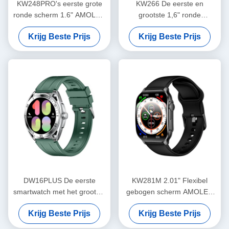
KW248PRO's eerste grote
KW266 De eerste en
ronde scherm 1.6" AMOLED
grootste 1,6" ronde
horloge
AMOLED smartwatch van de
Krijg Beste Prijs
Krijg Beste Prijs
industrie met Bluetooth-
bellen en geavanceerde
sensoren
DW16PLUS De eerste
KW281M 2.01" Flexibel
smartwatch met het grootste
gebogen scherm AMOLED
ronde 1,6" AMOLED-scherm
Smart Watch met Dafit APP
Krijg Beste Prijs
Krijg Beste Prijs
in de industrie
en Metal Bezel