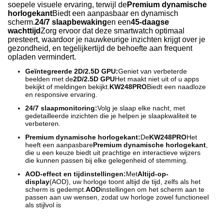
soepele visuele ervaring, terwijl de
Premium dynamische
horlogekant
Biedt een aanpasbaar en dynamisch
scherm.
24/7 slaapbewaking
en een
45-daagse
wachttijd
Zorg ervoor dat deze smartwatch optimaal
presteert, waardoor je nauwkeurige inzichten krijgt over je
gezondheid, en tegelijkertijd de behoefte aan frequent
opladen vermindert.
Geïntegreerde 2D/2.5D GPU:
Geniet van verbeterde
beelden met de
2D/2.5D GPU
Het maakt niet uit of u apps
bekijkt of meldingen bekijkt.
KW248PRO
Biedt een naadloze
en responsive ervaring.
24/7 slaapmonitoring:
Volg je slaap elke nacht, met
gedetailleerde inzichten die je helpen je slaapkwaliteit te
verbeteren.
Premium dynamische horlogekant:
De
KW248PRO
Het
heeft een aanpasbare
Premium dynamische horlogekant
,
die u een keuze biedt uit prachtige en interactieve wijzers
die kunnen passen bij elke gelegenheid of stemming.
AOD-effect en tijdinstellingen:
Met
Altijd-op-
display
(AOD), uw horloge toont altijd de tijd, zelfs als het
scherm is gedempt.
AOD
instellingen om het scherm aan te
passen aan uw wensen, zodat uw horloge zowel functioneel
als stijlvol is