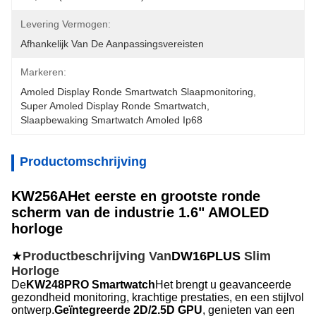
Levering Vermogen:
Afhankelijk Van De Aanpassingsvereisten
Markeren:
Amoled Display Ronde Smartwatch Slaapmonitoring
, 
Super Amoled Display Ronde Smartwatch
, 
Slaapbewaking Smartwatch Amoled Ip68
Productomschrijving
KW256A
Het eerste en grootste ronde
scherm van de industrie 1.6" AMOLED
horloge
★
Productbeschrijving Van
DW16PLUS
Slim
Horloge
De
KW248PRO Smartwatch
Het brengt u geavanceerde
gezondheid monitoring, krachtige prestaties, en een stijlvol
ontwerp.
Geïntegreerde 2D/2.5D GPU
, genieten van een