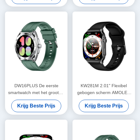
bellen en geavanceerde
sensoren
DW16PLUS De eerste
KW281M 2.01" Flexibel
smartwatch met het grootste
gebogen scherm AMOLED
ronde 1,6" AMOLED-scherm
Smart Watch met Dafit APP
Krijg Beste Prijs
Krijg Beste Prijs
in de industrie
en Metal Bezel