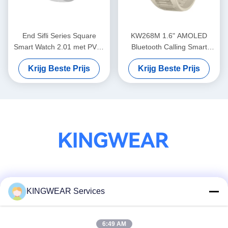
End Sifli Series Square
KW268M 1.6" AMOLED
Smart Watch 2.01 met PVD-
Bluetooth Calling Smart
metaalframe en 300mAh
Watch met groot rond
Krijg Beste Prijs
Krijg Beste Prijs
batterij
scherm
Sociale media
KINGWEAR Services
6:49 AM
Snel contact