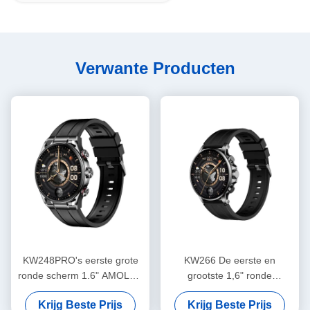
Verwante Producten
KW248PRO's eerste grote
KW266 De eerste en
ronde scherm 1.6" AMOLED
grootste 1,6" ronde
horloge
AMOLED smartwatch van de
Krijg Beste Prijs
Krijg Beste Prijs
industrie met Bluetooth-