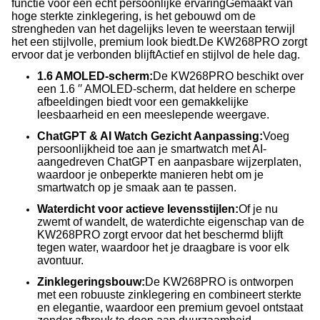
functie voor een echt persoonlijke ervaringGemaakt van
hoge sterkte zinklegering, is het gebouwd om de
strengheden van het dagelijks leven te weerstaan terwijl
het een stijlvolle, premium look biedt.De KW268PRO zorgt
ervoor dat je verbonden blijftActief en stijlvol de hele dag.
1.6 AMOLED-scherm:
De KW268PRO beschikt over
een 1.6 ′′ AMOLED-scherm, dat heldere en scherpe
afbeeldingen biedt voor een gemakkelijke
leesbaarheid en een meeslepende weergave.
ChatGPT & AI Watch Gezicht Aanpassing:
Voeg
persoonlijkheid toe aan je smartwatch met AI-
aangedreven ChatGPT en aanpasbare wijzerplaten,
waardoor je onbeperkte manieren hebt om je
smartwatch op je smaak aan te passen.
Waterdicht voor actieve levensstijlen:
Of je nu
zwemt of wandelt, de waterdichte eigenschap van de
KW268PRO zorgt ervoor dat het beschermd blijft
tegen water, waardoor het je draagbare is voor elk
avontuur.
Zinklegeringsbouw:
De KW268PRO is ontworpen
met een robuuste zinklegering en combineert sterkte
en elegantie, waardoor een premium gevoel ontstaat