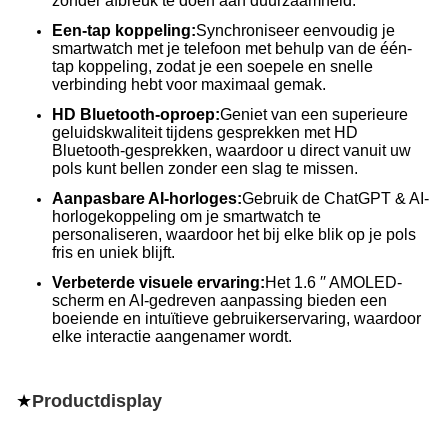
zonder afbreuk te doen aan duurzaamheid.
Een-tap koppeling:
Synchroniseer eenvoudig je
smartwatch met je telefoon met behulp van de één-
tap koppeling, zodat je een soepele en snelle
verbinding hebt voor maximaal gemak.
HD Bluetooth-oproep:
Geniet van een superieure
geluidskwaliteit tijdens gesprekken met HD
Bluetooth-gesprekken, waardoor u direct vanuit uw
pols kunt bellen zonder een slag te missen.
Aanpasbare AI-horloges:
Gebruik de ChatGPT & AI-
horlogekoppeling om je smartwatch te
personaliseren, waardoor het bij elke blik op je pols
fris en uniek blijft.
Verbeterde visuele ervaring:
Het 1.6 ′′ AMOLED-
scherm en AI-gedreven aanpassing bieden een
boeiende en intuïtieve gebruikerservaring, waardoor
elke interactie aangenamer wordt.
★
Productdisplay