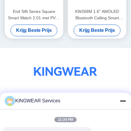
End Sifli Series Square
KW268M 1.6" AMOLED
Smart Watch 2.01 met PVD-
Bluetooth Calling Smart
metaalframe en 300mAh
Watch met groot rond
Krijg Beste Prijs
Krijg Beste Prijs
batterij
scherm
Sociale media
KINGWEAR Services
11:34 PM
Snel contact