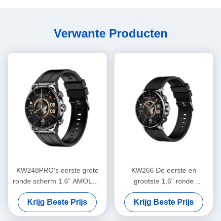
Verwante Producten
KW248PRO's eerste grote
KW266 De eerste en
ronde scherm 1.6" AMOLED
grootste 1,6" ronde
horloge
AMOLED smartwatch van de
Krijg Beste Prijs
Krijg Beste Prijs
industrie met Bluetooth-
bellen en geavanceerde