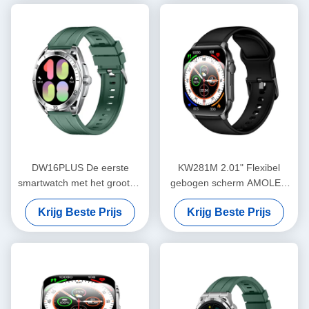
sensoren
DW16PLUS De eerste
KW281M 2.01" Flexibel
smartwatch met het grootste
gebogen scherm AMOLED
ronde 1,6" AMOLED-scherm
Smart Watch met Dafit APP
Krijg Beste Prijs
Krijg Beste Prijs
in de industrie
en Metal Bezel