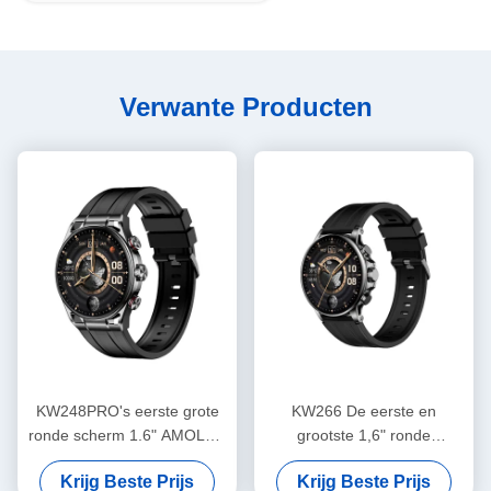
Verwante Producten
KW248PRO's eerste grote
KW266 De eerste en
ronde scherm 1.6" AMOLED
grootste 1,6" ronde
horloge
AMOLED smartwatch van de
Krijg Beste Prijs
Krijg Beste Prijs
industrie met Bluetooth-