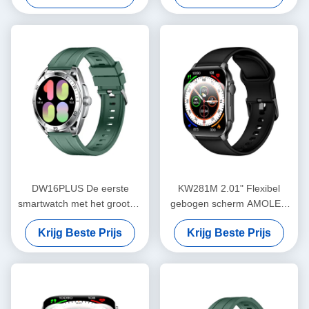
bellen en geavanceerde
sensoren
DW16PLUS De eerste
KW281M 2.01" Flexibel
smartwatch met het grootste
gebogen scherm AMOLED
ronde 1,6" AMOLED-scherm
Smart Watch met Dafit APP
Krijg Beste Prijs
Krijg Beste Prijs
in de industrie
en Metal Bezel