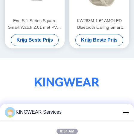
End Sifli Series Square
KW268M 1.6" AMOLED
Smart Watch 2.01 met PVD-
Bluetooth Calling Smart
metaalframe en 300mAh
Watch met groot rond
Krijg Beste Prijs
Krijg Beste Prijs
batterij
scherm
Sociale media
KINGWEAR Services
8:34 AM
Snel contact