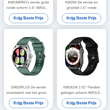
KW248PRO's eerste grote
KW266 De eerste en
ronde scherm 1.6" AMOLED
grootste 1,6" ronde
horloge
AMOLED smartwatch van de
Krijg Beste Prijs
Krijg Beste Prijs
industrie met Bluetooth-
bellen en geavanceerde
sensoren
DW16PLUS De eerste
KW281M 2.01" Flexibel
smartwatch met het grootste
gebogen scherm AMOLED
ronde 1,6" AMOLED-scherm
Smart Watch met Dafit APP
Krijg Beste Prijs
Krijg Beste Prijs
in de industrie
en Metal Bezel