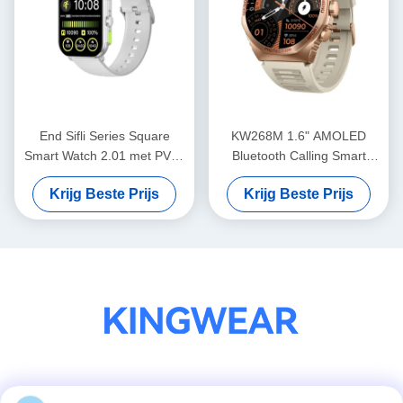
End Sifli Series Square
KW268M 1.6" AMOLED
Smart Watch 2.01 met PVD-
Bluetooth Calling Smart
metaalframe en 300mAh
Watch met groot rond
Krijg Beste Prijs
Krijg Beste Prijs
batterij
scherm
Sociale media