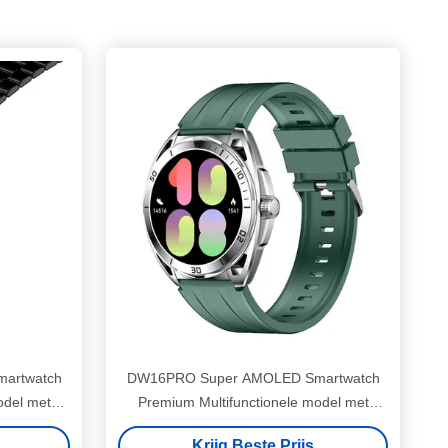
artwatch
DW16PRO Super AMOLED Smartwatch
odel met
Premium Multifunctionele model met
Bluetooth-oproepen
Krijg Beste Prijs