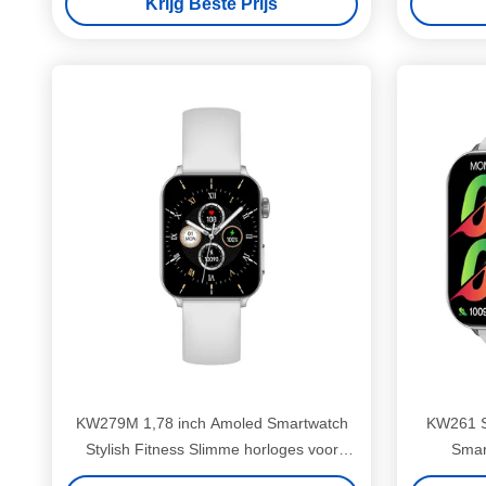
Krijg Beste Prijs
KW279M 1,78 inch Amoled Smartwatch
KW261 St
Stylish Fitness Slimme horloges voor
Smar
vrouwen