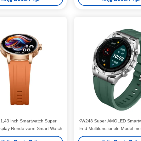
functies
1,43 inch Smartwatch Super
KW248 Super AMOLED Smartw
splay Ronde vorm Smart Watch
End Multifunctionele Model me
Calling