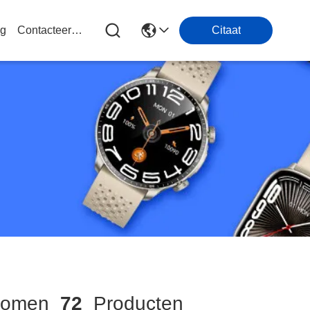
og
Contacteer Ons
Citaat
komen
72
Producten