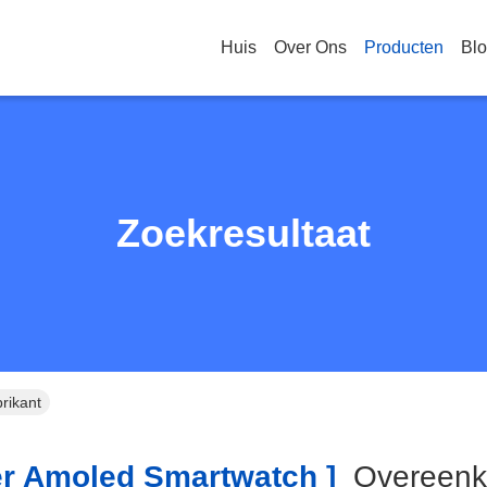
Huis
Over Ons
Producten
Bl
Zoekresultaat
rikant
r Amoled Smartwatch ]
Overeen