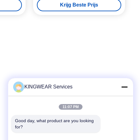
Krijg Beste Prijs
KINGWEAR Services
Snel contact
11:07 PM
Telefoon
86-0755-2357-6886
Good day, what product are you looking 
for?
E-mail
services@king-world.cn