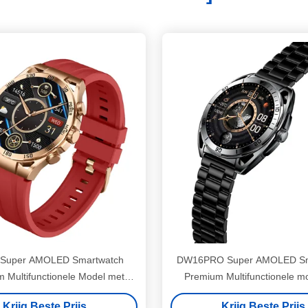
Super AMOLED Smartwatch
DW16PRO Super AMOLED Sm
 Multifunctionele Model met
Premium Multifunctionele m
th-oproepen en geavanceerde
Bluetooth-oproepen
Krijg Beste Prijs
Krijg Beste Prijs