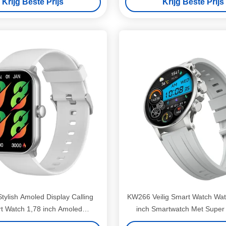
Krijg Beste Prijs
Krijg Beste Prijs
ylish Amoled Display Calling
KW266 Veilig Smart Watch Wate
t Watch 1,78 inch Amoled
inch Smartwatch Met Super
Smartwatch
Display