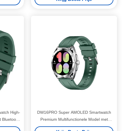
atch High-
DW16PRO Super AMOLED Smartwatch
t Bluetooth
Premium Multifunctionele Model met
Blauw PVD Metalen Frame