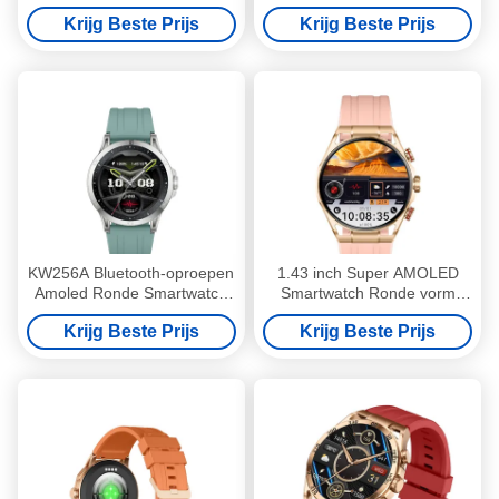
Met Lokale Muziekopslag
Amoled Screen Smart Watch
Krijg Beste Prijs
Krijg Beste Prijs
2,01 inch
KW256A Bluetooth-oproepen
1.43 inch Super AMOLED
Amoled Ronde Smartwatch
Smartwatch Ronde vorm
Met Muziekopslag
Smart Watch met bellen
Krijg Beste Prijs
Krijg Beste Prijs