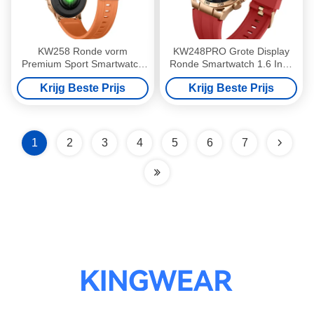
KW258 Ronde vorm
KW248PRO Grote Display
Premium Sport Smartwatch
Ronde Smartwatch 1.6 Inch
Met lange levensduur van de
Screen Smartwatch Met
Krijg Beste Prijs
Krijg Beste Prijs
batterij
Amoled Display
1
2
3
4
5
6
7