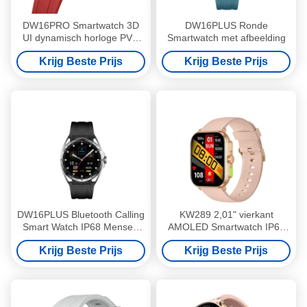
DW16PRO Smartwatch 3D
DW16PLUS Ronde
UI dynamisch horloge PVD
Smartwatch met afbeelding
Metal Frame HD Bluetooth
Krijg Beste Prijs
Krijg Beste Prijs
Call AOD
DW16PLUS Bluetooth Calling
KW289 2,01" vierkant
Smart Watch IP68 Mensen
AMOLED Smartwatch IP68
Ronde Smartwatch Met
2,01 inch Smartwatch met
Krijg Beste Prijs
Krijg Beste Prijs
Amoled Display
Bluetooth-oproep