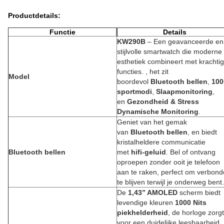
Productdetails
:
Functie
Details
KW290B
– Een geavanceerde en
stijlvolle smartwatch die moderne
esthetiek combineert met krachti
functies. , het zit
Model
boordevol
Bluetooth bellen
,
100
sportmodi
,
Slaapmonitoring
,
en
Gezondheid & Stress
Dynamische Monitoring
.
Geniet van het gemak
van
Bluetooth bellen
, en biedt
kristalheldere communicatie
Bluetooth bellen
met
hifi-geluid
. Bel of ontvang
oproepen zonder ooit je telefoon
aan te raken, perfect om verbon
te blijven terwijl je onderweg bent.
De
1,43” AMOLED
scherm biedt
levendige kleuren
1000 Nits
piekhelderheid
, de horloge zorgt
voor een duidelijke leesbaarheid,