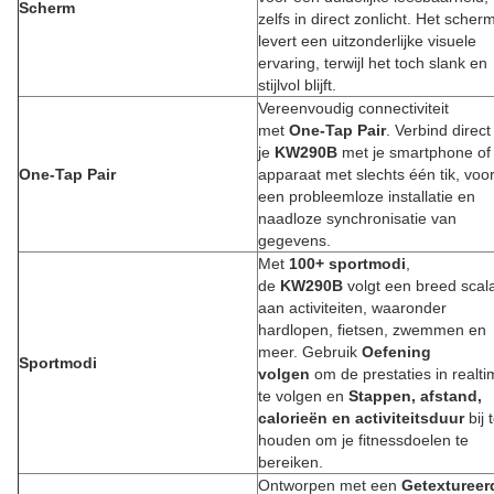
Scherm
zelfs in direct zonlicht. Het scher
levert een uitzonderlijke visuele
ervaring, terwijl het toch slank en
stijlvol blijft.
Vereenvoudig connectiviteit
met
One-Tap Pair
. Verbind direct
je
KW290B
met je smartphone of
One-Tap Pair
apparaat met slechts één tik, voo
een probleemloze installatie en
naadloze synchronisatie van
gegevens.
Met
100+ sportmodi
,
de
KW290B
volgt een breed scal
aan activiteiten, waaronder
hardlopen, fietsen, zwemmen en
meer. Gebruik
Oefening
Sportmodi
volgen
om de prestaties in realt
te volgen en
Stappen, afstand,
calorieën en activiteitsduur
bij 
houden om je fitnessdoelen te
bereiken.
Ontworpen met een
Getextureer