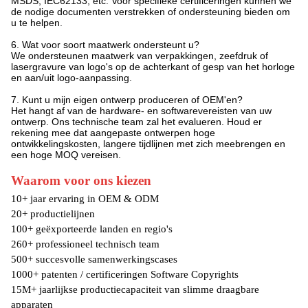
MSDS, IEC62133, etc. Voor specifieke certificeringen kunnen we
de nodige documenten verstrekken of ondersteuning bieden om
u te helpen.
6. Wat voor soort maatwerk ondersteunt u?
We ondersteunen maatwerk van verpakkingen, zeefdruk of
lasergravure van logo's op de achterkant of gesp van het horloge
en aan/uit logo-aanpassing.
7. Kunt u mijn eigen ontwerp produceren of OEM'en?
Het hangt af van de hardware- en softwarevereisten van uw
ontwerp. Ons technische team zal het evalueren. Houd er
rekening mee dat aangepaste ontwerpen hoge
ontwikkelingskosten, langere tijdlijnen met zich meebrengen en
een hoge MOQ vereisen.
Waarom voor ons kiezen
10+ jaar ervaring in OEM & ODM
20+ productielijnen
100+ geëxporteerde landen en regio's
260+ professioneel technisch team
500+ succesvolle samenwerkingscases
1000+ patenten / certificeringen Software Copyrights
15M+ jaarlijkse productiecapaciteit van slimme draagbare
apparaten