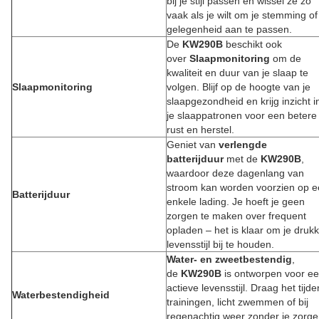
bij je stijl passen en wissel ze zo
vaak als je wilt om je stemming of
gelegenheid aan te passen.
De
KW290B
beschikt ook
over
Slaapmonitoring
om de
kwaliteit en duur van je slaap te
Slaapmonitoring
volgen. Blijf op de hoogte van je
slaapgezondheid en krijg inzicht i
je slaappatronen voor een betere
rust en herstel.
Geniet van
verlengde
batterijduur
met de
KW290B
,
waardoor deze dagenlang van
stroom kan worden voorzien op 
Batterijduur
enkele lading. Je hoeft je geen
zorgen te maken over frequent
opladen – het is klaar om je druk
levensstijl bij te houden.
Water- en zweetbestendig
,
de
KW290B
is ontworpen voor e
actieve levensstijl. Draag het tijd
Waterbestendigheid
trainingen, licht zwemmen of bij
regenachtig weer zonder je zorg