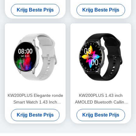
Stylish Smartwatch Vrouwen
Amoled Display Stylish
Krijg Beste Prijs
Krijg Beste Prijs
Women'S Smartwatch
KW200PLUS Elegante ronde
KW200PLUS 1.43 inch
Smart Watch 1.43 Inch
AMOLED Bluetooth Calling
Gezondheid Monitoring
Smartwatch IP68 waterdicht
Krijg Beste Prijs
Krijg Beste Prijs
Smart Watch