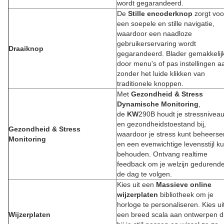
wordt gegarandeerd.
De
Stille encoderknop
zorgt voo
een soepele en stille navigatie,
waardoor een naadloze
gebruikerservaring wordt
Draaiknop
gegarandeerd. Blader gemakkelij
door menu's of pas instellingen a
zonder het luide klikken van
traditionele knoppen.
Met
Gezondheid & Stress
Dynamische Monitoring
,
de
KW
290B houdt je stressnivea
en gezondheidstoestand bij,
Gezondheid & Stress
waardoor je stress kunt beheerse
Monitoring
en een evenwichtige levensstijl ku
behouden. Ontvang realtime
feedback om je welzijn gedurend
de dag te volgen.
Kies uit een
Massieve online
wijzerplaten
bibliotheek om je
horloge te personaliseren. Kies ui
Wijzerplaten
een breed scala aan ontwerpen d