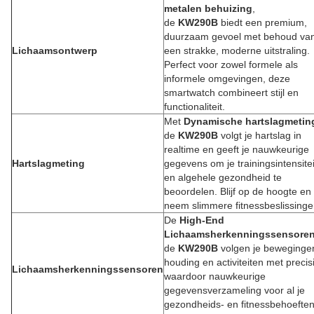
metalen behuizing
,
de
KW290B
biedt een premium,
duurzaam gevoel met behoud va
Lichaamsontwerp
een strakke, moderne uitstraling.
Perfect voor zowel formele als
informele omgevingen, deze
smartwatch combineert stijl en
functionaliteit.
Met
Dynamische hartslagmetin
de
KW290B
volgt je hartslag in
realtime en geeft je nauwkeurige
Hartslagmeting
gegevens om je trainingsintensitei
en algehele gezondheid te
beoordelen. Blijf op de hoogte en
neem slimmere fitnessbeslissinge
De
High-End
Lichaamsherkenningssensore
de
KW290B
volgen je beweginge
houding en activiteiten met precis
Lichaamsherkenningssensoren
waardoor nauwkeurige
gegevensverzameling voor al je
gezondheids- en fitnessbehoefte