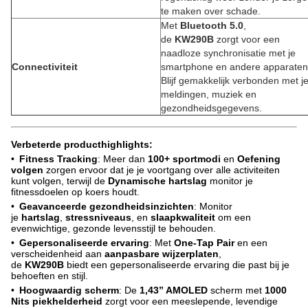
te maken over schade.
Met
Bluetooth 5.0
,
de
KW290B
zorgt voor een
naadloze synchronisatie met je
Connectiviteit
smartphone en andere apparaten
Blijf gemakkelijk verbonden met j
meldingen, muziek en
gezondheidsgegevens.
Verbeterde producthighlights
:
•
Fitness Tracking
: Meer dan
100+ sportmodi
en
Oefening
volgen
zorgen ervoor dat je je voortgang over alle activiteiten
kunt volgen, terwijl de
Dynamische hartslag
monitor je
fitnessdoelen op koers houdt.
•
Geavanceerde gezondheidsinzichten
: Monitor
je
hartslag
,
stressniveaus
, en
slaapkwaliteit
om een
evenwichtige, gezonde levensstijl te behouden.
•
Gepersonaliseerde ervaring
: Met
One-Tap Pair
en een
verscheidenheid aan
aanpasbare wijzerplaten
,
de
KW290B
biedt een gepersonaliseerde ervaring die past bij je
behoeften en stijl.
•
Hoogwaardig scherm
: De
1,43” AMOLED
scherm met
1000
Nits piekhelderheid
zorgt voor een meeslepende, levendige