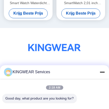
Smart Watch Waterdicht
SmartWatch 2,01 inch
Zwemmen Smartwatch 2,01
Competitive Fitness Tracker
Krijg Beste Prijs
Krijg Beste Prijs
inch
Smart Watch
Sociale media
KINGWEAR Services
2:18 AM
Snel contact
Telefoon
Good day, what product are you looking for?
86-0755-2357-6886