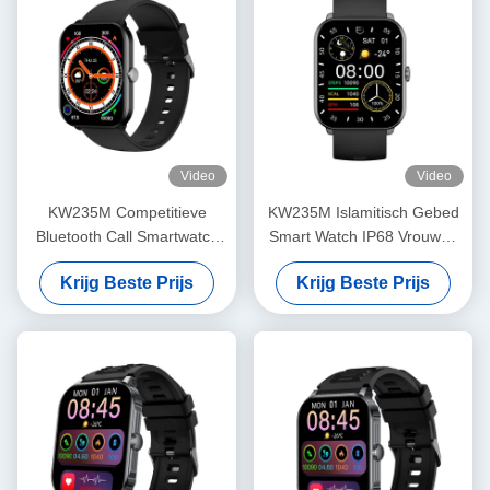
Video
Video
KW235M Competitieve
KW235M Islamitisch Gebed
Bluetooth Call Smartwatch
Smart Watch IP68 Vrouwen
2,02 inch IP68 Sport
Mode Smart Watch
Krijg Beste Prijs
Krijg Beste Prijs
Gezondheid Smartwatch
Bluetooth-oproep