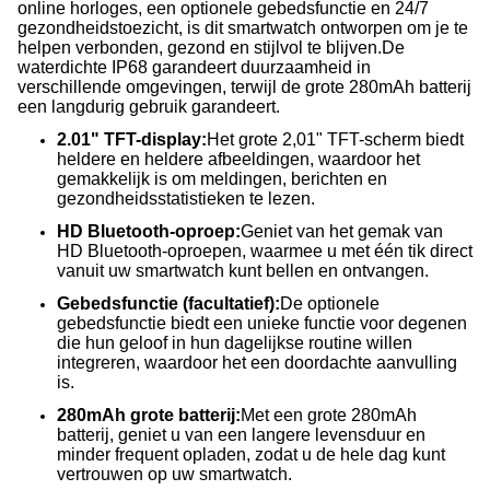
online horloges, een optionele gebedsfunctie en 24/7
gezondheidstoezicht, is dit smartwatch ontworpen om je te
helpen verbonden, gezond en stijlvol te blijven.De
waterdichte IP68 garandeert duurzaamheid in
verschillende omgevingen, terwijl de grote 280mAh batterij
een langdurig gebruik garandeert.
2.01" TFT-display:
Het grote 2,01" TFT-scherm biedt
heldere en heldere afbeeldingen, waardoor het
gemakkelijk is om meldingen, berichten en
gezondheidsstatistieken te lezen.
HD Bluetooth-oproep:
Geniet van het gemak van
HD Bluetooth-oproepen, waarmee u met één tik direct
vanuit uw smartwatch kunt bellen en ontvangen.
Gebedsfunctie (facultatief):
De optionele
gebedsfunctie biedt een unieke functie voor degenen
die hun geloof in hun dagelijkse routine willen
integreren, waardoor het een doordachte aanvulling
is.
280mAh grote batterij:
Met een grote 280mAh
batterij, geniet u van een langere levensduur en
minder frequent opladen, zodat u de hele dag kunt
vertrouwen op uw smartwatch.