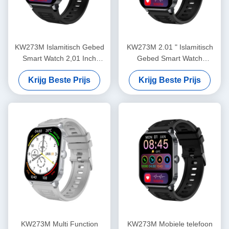
KW273M Islamitisch Gebed
KW273M 2.01 " Islamitisch
Smart Watch 2,01 Inch
Gebed Smart Watch
Smartwatch Met Bluetooth
Bluetooth Call / Sleep
Krijg Beste Prijs
Krijg Beste Prijs
Bel
Monitor Smartwatch
Waterdicht
KW273M Multi Function
KW273M Mobiele telefoon