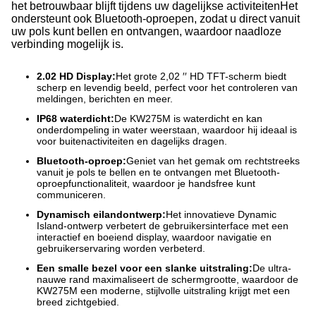
het betrouwbaar blijft tijdens uw dagelijkse activiteitenHet
ondersteunt ook Bluetooth-oproepen, zodat u direct vanuit
uw pols kunt bellen en ontvangen, waardoor naadloze
verbinding mogelijk is.
2.02 HD Display:
Het grote 2,02 ′′ HD TFT-scherm biedt
scherp en levendig beeld, perfect voor het controleren van
meldingen, berichten en meer.
IP68 waterdicht:
De KW275M is waterdicht en kan
onderdompeling in water weerstaan, waardoor hij ideaal is
voor buitenactiviteiten en dagelijks dragen.
Bluetooth-oproep:
Geniet van het gemak om rechtstreeks
vanuit je pols te bellen en te ontvangen met Bluetooth-
oproepfunctionaliteit, waardoor je handsfree kunt
communiceren.
Dynamisch eilandontwerp:
Het innovatieve Dynamic
Island-ontwerp verbetert de gebruikersinterface met een
interactief en boeiend display, waardoor navigatie en
gebruikerservaring worden verbeterd.
Een smalle bezel voor een slanke uitstraling:
De ultra-
nauwe rand maximaliseert de schermgrootte, waardoor de
KW275M een moderne, stijlvolle uitstraling krijgt met een
breed zichtgebied.