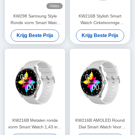
Video
KW298 Samsung Style
KW216B Stylish Smart
Ronde vorm Smart Watch
Watch Cirkelvormige
Fitness Tracker 1,43 inch
Smartwatch met Amoled
Krijg Beste Prijs
Krijg Beste Prijs
Display
KW216B Metalen ronde
KW216B AMOLED Round
vorm Smart Watch 1,43 inch
Dial Smart Watch Voor
Ronde dial Stylish Smart
Fitness Tracking OEM ODM