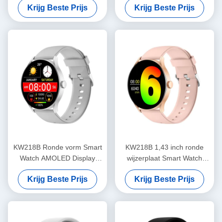
Krijg Beste Prijs
Krijg Beste Prijs
Watch
KW218B Ronde vorm Smart
KW218B 1,43 inch ronde
Watch AMOLED Display
wijzerplaat Smart Watch
Stylish Smartwatch Vrouwen
Amoled Display Stylish
Krijg Beste Prijs
Krijg Beste Prijs
Women'S Smartwatch