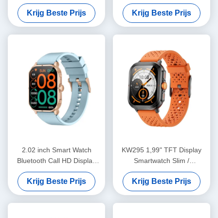
Dynamisch Eiland
Waterdicht Dynamisch Eiland
Krijg Beste Prijs
Krijg Beste Prijs
Smartwatch 2,02 inch
Smartwatch
2.02 inch Smart Watch
KW295 1,99" TFT Display
Bluetooth Call HD Display
Smartwatch Slim /
Smartwatch IP68 waterdicht
lichtgewicht fitness tracker
Krijg Beste Prijs
Krijg Beste Prijs
met Bluetooth-oproep