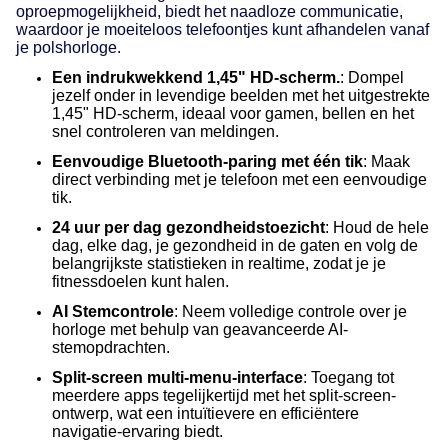
oproepmogelijkheid, biedt het naadloze communicatie,
waardoor je moeiteloos telefoontjes kunt afhandelen vanaf
je polshorloge.
Een indrukwekkend 1,45" HD-scherm.
: Dompel
jezelf onder in levendige beelden met het uitgestrekte
1,45" HD-scherm, ideaal voor gamen, bellen en het
snel controleren van meldingen.
Eenvoudige Bluetooth-paring met één tik
: Maak
direct verbinding met je telefoon met een eenvoudige
tik.
24 uur per dag gezondheidstoezicht
: Houd de hele
dag, elke dag, je gezondheid in de gaten en volg de
belangrijkste statistieken in realtime, zodat je je
fitnessdoelen kunt halen.
AI Stemcontrole
: Neem volledige controle over je
horloge met behulp van geavanceerde AI-
stemopdrachten.
Split-screen multi-menu-interface
: Toegang tot
meerdere apps tegelijkertijd met het split-screen-
ontwerp, wat een intuïtievere en efficiëntere
navigatie-ervaring biedt.