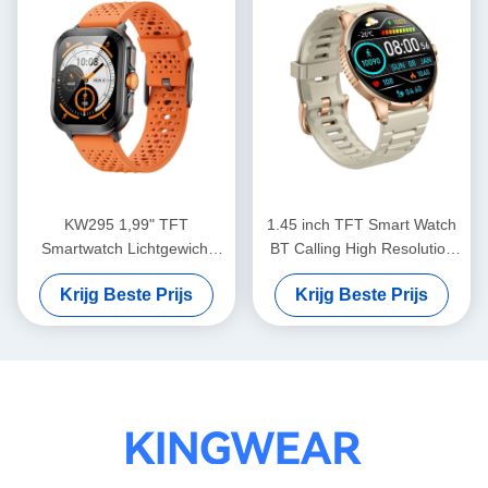
KW295 1,99" TFT
1.45 inch TFT Smart Watch
Smartwatch Lichtgewicht
BT Calling High Resolution
Sporthorloge Met Bluetooth
Smartwatch
Krijg Beste Prijs
Krijg Beste Prijs
Calling
Gezondheidsbewaking