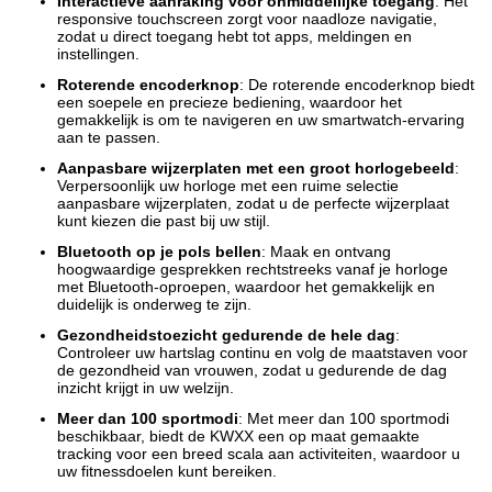
Interactieve aanraking voor onmiddellijke toegang
: Het
responsive touchscreen zorgt voor naadloze navigatie,
zodat u direct toegang hebt tot apps, meldingen en
instellingen.
Roterende encoderknop
: De roterende encoderknop biedt
een soepele en precieze bediening, waardoor het
gemakkelijk is om te navigeren en uw smartwatch-ervaring
aan te passen.
Aanpasbare wijzerplaten met een groot horlogebeeld
:
Verpersoonlijk uw horloge met een ruime selectie
aanpasbare wijzerplaten, zodat u de perfecte wijzerplaat
kunt kiezen die past bij uw stijl.
Bluetooth op je pols bellen
: Maak en ontvang
hoogwaardige gesprekken rechtstreeks vanaf je horloge
met Bluetooth-oproepen, waardoor het gemakkelijk en
duidelijk is onderweg te zijn.
Gezondheidstoezicht gedurende de hele dag
:
Controleer uw hartslag continu en volg de maatstaven voor
de gezondheid van vrouwen, zodat u gedurende de dag
inzicht krijgt in uw welzijn.
Meer dan 100 sportmodi
: Met meer dan 100 sportmodi
beschikbaar, biedt de KWXX een op maat gemaakte
tracking voor een breed scala aan activiteiten, waardoor u
uw fitnessdoelen kunt bereiken.