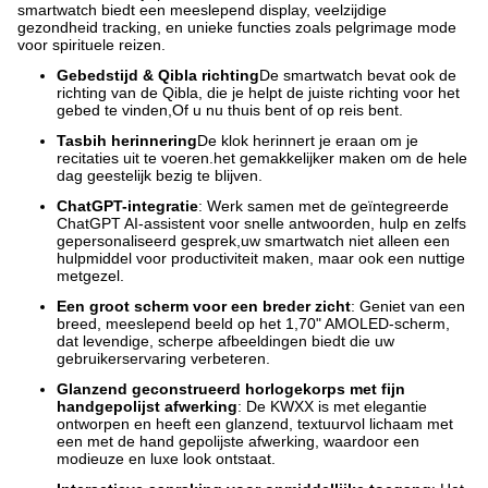
smartwatch biedt een meeslepend display, veelzijdige
gezondheid tracking, en unieke functies zoals pelgrimage mode
voor spirituele reizen.
Gebedstijd & Qibla richting
De smartwatch bevat ook de
richting van de Qibla, die je helpt de juiste richting voor het
gebed te vinden,Of u nu thuis bent of op reis bent.
Tasbih herinnering
De klok herinnert je eraan om je
recitaties uit te voeren.het gemakkelijker maken om de hele
dag geestelijk bezig te blijven.
ChatGPT-integratie
: Werk samen met de geïntegreerde
ChatGPT AI-assistent voor snelle antwoorden, hulp en zelfs
gepersonaliseerd gesprek,uw smartwatch niet alleen een
hulpmiddel voor productiviteit maken, maar ook een nuttige
metgezel.
Een groot scherm voor een breder zicht
: Geniet van een
breed, meeslepend beeld op het 1,70" AMOLED-scherm,
dat levendige, scherpe afbeeldingen biedt die uw
gebruikerservaring verbeteren.
Glanzend geconstrueerd horlogekorps met fijn
handgepolijst afwerking
: De KWXX is met elegantie
ontworpen en heeft een glanzend, textuurvol lichaam met
een met de hand gepolijste afwerking, waardoor een
modieuze en luxe look ontstaat.