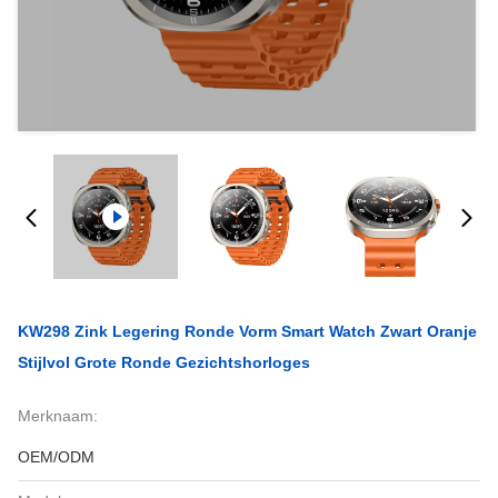
KW298 Zink Legering Ronde Vorm Smart Watch Zwart Oranje
Stijlvol Grote Ronde Gezichtshorloges
Merknaam:
OEM/ODM