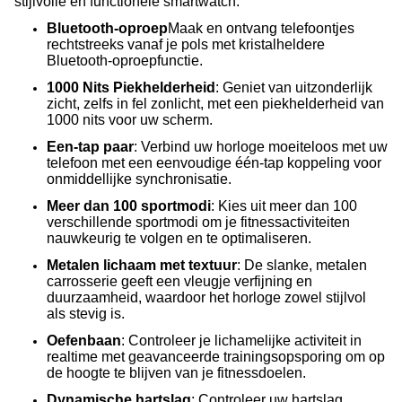
stijlvolle en functionele smartwatch.
Bluetooth-oproep
Maak en ontvang telefoontjes
rechtstreeks vanaf je pols met kristalheldere
Bluetooth-oproepfunctie.
1000 Nits Piekhelderheid
: Geniet van uitzonderlijk
zicht, zelfs in fel zonlicht, met een piekhelderheid van
1000 nits voor uw scherm.
Een-tap paar
: Verbind uw horloge moeiteloos met uw
telefoon met een eenvoudige één-tap koppeling voor
onmiddellijke synchronisatie.
Meer dan 100 sportmodi
: Kies uit meer dan 100
verschillende sportmodi om je fitnessactiviteiten
nauwkeurig te volgen en te optimaliseren.
Metalen lichaam met textuur
: De slanke, metalen
carrosserie geeft een vleugje verfijning en
duurzaamheid, waardoor het horloge zowel stijlvol
als stevig is.
Oefenbaan
: Controleer je lichamelijke activiteit in
realtime met geavanceerde trainingsopsporing om op
de hoogte te blijven van je fitnessdoelen.
Dynamische hartslag
: Controleer uw hartslag