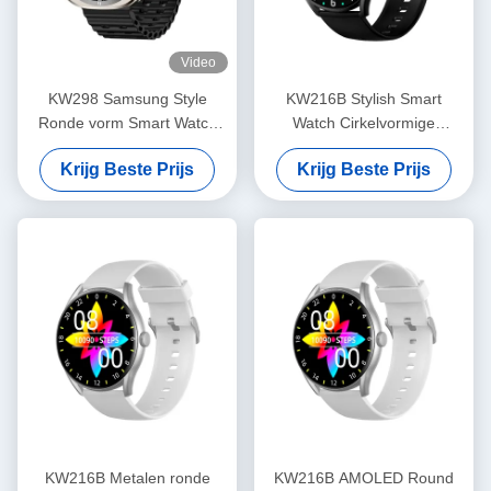
Video
KW298 Samsung Style
KW216B Stylish Smart
Ronde vorm Smart Watch
Watch Cirkelvormige
Fitness Tracker 1,43 inch
Smartwatch met Amoled
Krijg Beste Prijs
Krijg Beste Prijs
Display
KW216B Metalen ronde
KW216B AMOLED Round