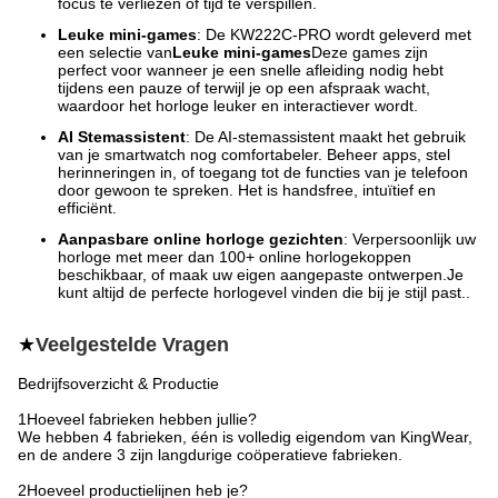
focus te verliezen of tijd te verspillen.
Leuke mini-games
: De KW222C-PRO wordt geleverd met
een selectie van
Leuke mini-games
Deze games zijn
perfect voor wanneer je een snelle afleiding nodig hebt
tijdens een pauze of terwijl je op een afspraak wacht,
waardoor het horloge leuker en interactiever wordt.
AI Stemassistent
: De AI-stemassistent maakt het gebruik
van je smartwatch nog comfortabeler. Beheer apps, stel
herinneringen in, of toegang tot de functies van je telefoon
door gewoon te spreken. Het is handsfree, intuïtief en
efficiënt.
Aanpasbare online horloge gezichten
: Verpersoonlijk uw
horloge met meer dan 100+ online horlogekoppen
beschikbaar, of maak uw eigen aangepaste ontwerpen.Je
kunt altijd de perfecte horlogevel vinden die bij je stijl past..
★
Veelgestelde Vragen
Bedrijfsoverzicht & Productie
1Hoeveel fabrieken hebben jullie?
We hebben 4 fabrieken, één is volledig eigendom van KingWear,
en de andere 3 zijn langdurige coöperatieve fabrieken.
2Hoeveel productielijnen heb je?