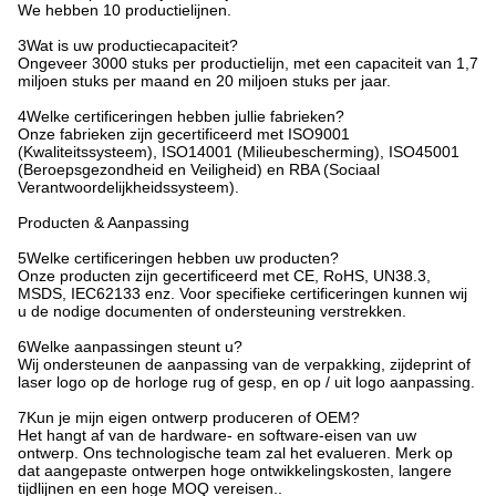
We hebben 10 productielijnen.
3Wat is uw productiecapaciteit?
Ongeveer 3000 stuks per productielijn, met een capaciteit van 1,7
miljoen stuks per maand en 20 miljoen stuks per jaar.
4Welke certificeringen hebben jullie fabrieken?
Onze fabrieken zijn gecertificeerd met ISO9001
(Kwaliteitssysteem), ISO14001 (Milieubescherming), ISO45001
(Beroepsgezondheid en Veiligheid) en RBA (Sociaal
Verantwoordelijkheidssysteem).
Producten & Aanpassing
5Welke certificeringen hebben uw producten?
Onze producten zijn gecertificeerd met CE, RoHS, UN38.3,
MSDS, IEC62133 enz. Voor specifieke certificeringen kunnen wij
u de nodige documenten of ondersteuning verstrekken.
6Welke aanpassingen steunt u?
Wij ondersteunen de aanpassing van de verpakking, zijdeprint of
laser logo op de horloge rug of gesp, en op / uit logo aanpassing.
7Kun je mijn eigen ontwerp produceren of OEM?
Het hangt af van de hardware- en software-eisen van uw
ontwerp. Ons technologische team zal het evalueren. Merk op
dat aangepaste ontwerpen hoge ontwikkelingskosten, langere
tijdlijnen en een hoge MOQ vereisen..