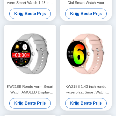
vorm Smart Watch 1,43 inch
Dial Smart Watch Voor
Ronde dial Stylish Smart
Fitness Tracking OEM ODM
Krijg Beste Prijs
Krijg Beste Prijs
Watch
KW218B Ronde vorm Smart
KW218B 1,43 inch ronde
Watch AMOLED Display
wijzerplaat Smart Watch
Stylish Smartwatch Vrouwen
Amoled Display Stylish
Krijg Beste Prijs
Krijg Beste Prijs
Women'S Smartwatch