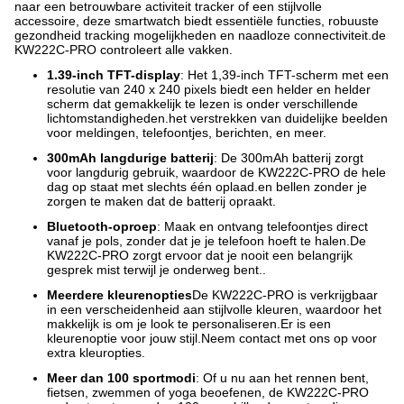
naar een betrouwbare activiteit tracker of een stijlvolle
accessoire, deze smartwatch biedt essentiële functies, robuuste
gezondheid tracking mogelijkheden en naadloze connectiviteit.de
KW222C-PRO controleert alle vakken.
1.39-inch TFT-display
: Het 1,39-inch TFT-scherm met een
resolutie van 240 x 240 pixels biedt een helder en helder
scherm dat gemakkelijk te lezen is onder verschillende
lichtomstandigheden.het verstrekken van duidelijke beelden
voor meldingen, telefoontjes, berichten, en meer.
300mAh langdurige batterij
: De 300mAh batterij zorgt
voor langdurig gebruik, waardoor de KW222C-PRO de hele
dag op staat met slechts één oplaad.en bellen zonder je
zorgen te maken dat de batterij opraakt.
Bluetooth-oproep
: Maak en ontvang telefoontjes direct
vanaf je pols, zonder dat je je telefoon hoeft te halen.De
KW222C-PRO zorgt ervoor dat je nooit een belangrijk
gesprek mist terwijl je onderweg bent..
Meerdere kleurenopties
De KW222C-PRO is verkrijgbaar
in een verscheidenheid aan stijlvolle kleuren, waardoor het
makkelijk is om je look te personaliseren.Er is een
kleurenoptie voor jouw stijl.Neem contact met ons op voor
extra kleuropties.
Meer dan 100 sportmodi
: Of u nu aan het rennen bent,
fietsen, zwemmen of yoga beoefenen, de KW222C-PRO