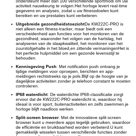
ondersteunt meer dan 100 verschillende sportmodi om uw
activiteit nauwkeurig te volgen.Het horloge levert real-time
gegevens en analyses, zodat u uw fitnessdoelen kunt
bereiken en uw prestaties kunt verbeteren.
Uitgebreide gezondheidstoezicht
De KW222C-PRO is
niet alleen een fitness-tracker, maar biedt ook een
verscheidenheid aan functies voor het monitoren van de
gezondheid, waaronder het volgen van de hartslag, het
analyseren van de slaapkwaliteit, het monitoren van het
zuurstofgehalte in het bloed,en zittende vermaningenHet is
het perfecte hulpmiddel om een gezonde levensstijl te
behouden.
Kennisgeving Push
: Met notification push ontvang je
tijdige meldingen voor oproepen, berichten en app-
meldingen rechtstreeks op je pols.Blijf op de hoogte van je
dagelijkse activiteiten zonder je telefoon constant te moeten
controleren.
IP68 waterdicht
: De waterdichte IP68-classificatie zorgt
ervoor dat de KW222C-PRO waterdicht is, waardoor hij
ideaal is voor sport, buitenactiviteiten en zelfs zwemmen.je
horloge blijft naadloos werken.
Split-screen browser
: Met de innovatieve split-screen
browser kunt u meerdere apps tegelijk gebruiken, waardoor
de efficiëntie en bruikbaarheid worden verbeterd.U kunt
gemakkelijk wisselen tussen verschillende functies zonder