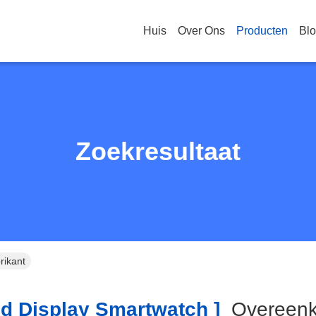
Huis
Over Ons
Producten
Bl
Zoekresultaat
rikant
 Display Smartwatch ]
Overeen