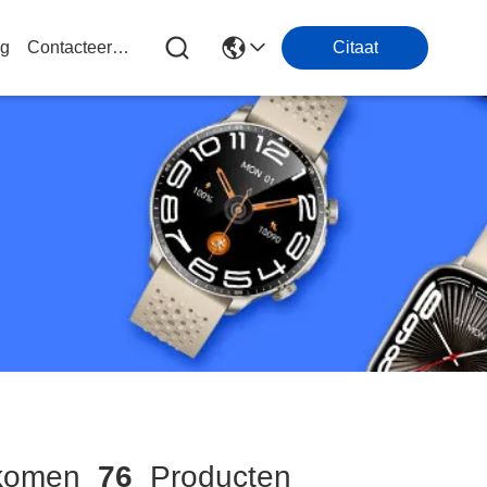
og
Contacteer Ons
Citaat
komen
76
Producten