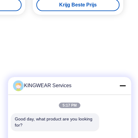
Krijg Beste Prijs
KINGWEAR Services
Snel contact
5:17 PM
Telefoon
86-0755-2357-6886
Good day, what product are you looking 
for?
E-mail
services@king-world.cn