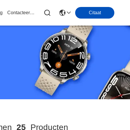
og
Contacteer Ons
Citaat
omen
25
Producten