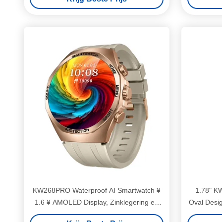
KW268PRO Waterproof AI Smartwatch ¥
1.78" 
1.6 ¥ AMOLED Display, Zinklegering en
Oval Desi
HD BT-oproepen