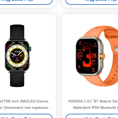
KW279M Inch AMOLED Dames
KW283A 2.01" BT Belend Sm
gn Smartwatch met ingebouwde
Waterdicht IP68 Bluetooth
GPS en HD BT Call
Smartwatch