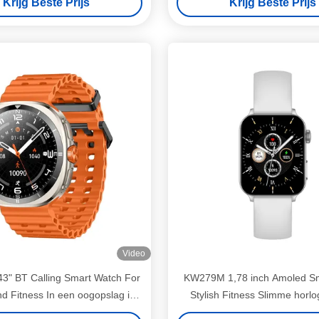
Krijg Beste Prijs
Krijg Beste Prijs
Video
3" BT Calling Smart Watch For
KW279M 1,78 inch Amoled S
d Fitness In een oogopslag in
Stylish Fitness Slimme horlo
elk licht
vrouwen