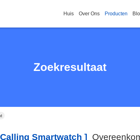
Huis
Over Ons
Producten
Bl
Zoekresultaat
nt
Calling Smartwatch ]
Overeenk